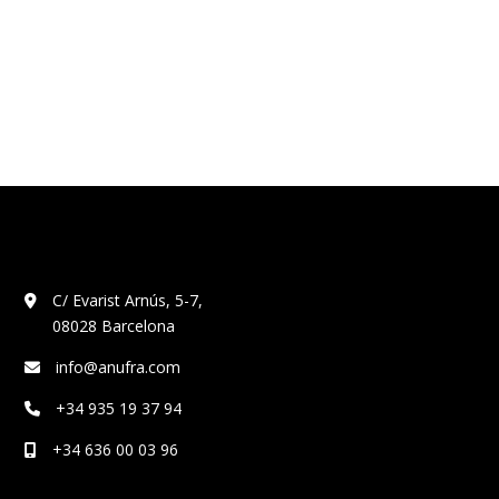
C/ Evarist Arnús, 5-7,
08028 Barcelona
info@anufra.com
+34 935 19 37 94
+34 636 00 03 96