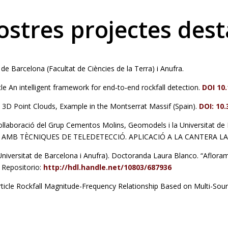
ostres projectes des
 de Barcelona (Facultat de Ciències de la Terra) i Anufra.
icle An intelligent framework for end‐to‐end rockfall detection.
DOI 10.
3D Point Clouds, Example in the Montserrat Massif (Spain).
DOI: 10
 col·laboració del Grup Cementos Molins, Geomodels i la Universit
MB TÈCNIQUES DE TELEDETECCIÓ. APLICACIÓ A LA CANTERA LA 
niversitat de Barcelona i Anufra). Doctoranda Laura Blanco. “Afloramen
 Repositorio:
http://hdl.handle.net/10803/687936
’article Rockfall Magnitude-Frequency Relationship Based on Multi-So