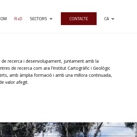
SOM
R+D
SECTORS
CONTACTE
CA
es de recerca i desenvolupament, juntament amb la
tres de recerca com ara l’Institut Cartogràfic i Geològic
perts, amb àmplia formació i amb una millora continuada,
e valor afegit.