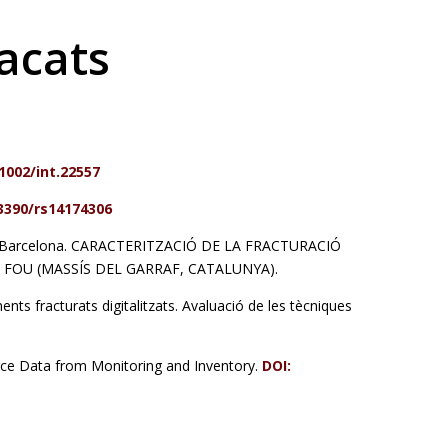
tacats
1002/int.22557
.3390/rs14174306
at de Barcelona. CARACTERITZACIÓ DE LA FRACTURACIÓ
FOU (MASSÍS DEL GARRAF, CATALUNYA).
ts fracturats digitalitzats. Avaluació de les tècniques
urce Data from Monitoring and Inventory.
DOI: