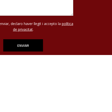
enviar, declaro haver llegit i accepto la
política
de privacitat
.
este campo vacío.
este campo vacío.