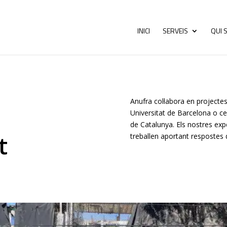
INICI
SERVEIS
QUI 
Anufra col·labora en project
Universitat de Barcelona o cen
de Catalunya. Els nostres ex
t
treballen aportant respostes d