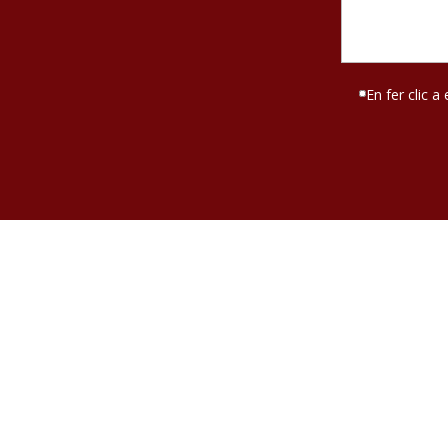
En fer clic a 
Por favor, deja 
Por favor, deja 