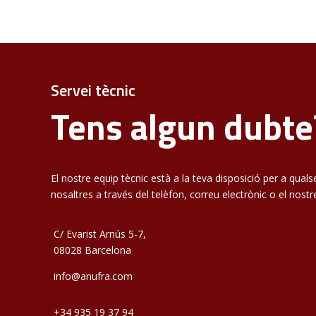
Servei tècnic
Tens algun dubte
El nostre equip tècnic està a la teva disposició per a qua
nosaltres a través del telèfon, correu electrònic o el nostr
C/ Evarist Arnús 5-7,
08028 Barcelona
info@anufra.com
+34 935 19 37 94